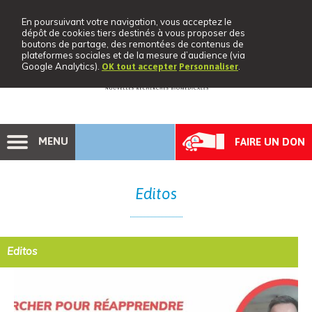
En poursuivant votre navigation, vous acceptez le
dépôt de cookies tiers destinés à vous proposer des
boutons de partage, des remontées de contenus de
plateformes sociales et de la mesure d’audience (via
Google Analytics).
.
OK tout accepter
Personnaliser
MENU
FAIRE UN DON
Editos
Editos