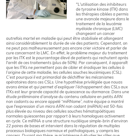
"L'utilisation des inhibiteurs
de tyrosine kinase (ITK) dans
les thérapies ciblées a permis
une avancée majeure dans le
traitement de la leucémie
myéloïde chronique (LMC)
changeant un cancer
autrefois mortel en maladie qui peut être stabilisée et allongeant
ainsi considérablement la durée de vie des patients. Cependant, on
ne peut pas malheureusement pas encore crier victoire et parler de
cure concernant la LMC. En effet, le problème majeur du traitement
par les ITK est le pourcentage élevé de patients qui rechutent après
l'arrêt de ces traitements (plus de 50%). Par conséquent, il apparaît
que les ITKs ne permettent pas de cibler et éradiquer les cellules à
l’origine de cette maladie, les cellules souches leucémiques (CSL).
C’est pourquoi il est primordial de déchiffrer les mécanismes
opératoires dans ces CSLs. Une hypothèse privilégiée que nouas
avons émise et qui permet d’expliquer l’échappement des CSLs aux
ITKs est leur grande capacité de quiescence ou dormance. Dans une
étude préliminaire d’analyse du contenu cellulaire en petits ARN
non codants ou encore appelé “miRNome”, notre équipe a montré
que l'expression d’un micro ARN non codant (miRNA) est 50-fois
plus élevée au niveau des cellules souches hématopöétiques
normales quiescentes par rapport à leurs homologues activement
en cycle. Ce miRNA a une structure nucléique simple-brin d’environ
22 paires de bases et intervient dans la régulation de multiples
processus biologiques normaux et pathologiques, y compris les
cancers. Durant ma thèse, je m’intéresse à étudier les rôles que