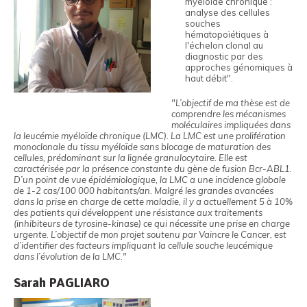
myéloïde chronique :
analyse des cellules
souches
hématopoïétiques à
l'échelon clonal au
diagnostic par des
approches génomiques à
haut débit".
"L’objectif de ma thèse est de
comprendre les mécanismes
moléculaires impliquées dans
la leucémie myéloïde chronique (LMC). La LMC est une prolifération
monoclonale du tissu myéloïde sans blocage de maturation des
cellules, prédominant sur la lignée granulocytaire. Elle est
caractérisée par la présence constante du gène de fusion Bcr-ABL1.
D’un point de vue épidémiologique, la LMC a une incidence globale
de 1-2 cas/100 000 habitants/an. Malgré les grandes avancées
dans la prise en charge de cette maladie, il y a actuellement 5 à 10%
des patients qui développent une résistance aux traitements
(inhibiteurs de tyrosine-kinase) ce qui nécessite une prise en charge
urgente. L’objectif de mon projet soutenu par Vaincre le Cancer, est
d’identifier des facteurs impliquant la cellule souche leucémique
dans l’évolution de la LMC."
Sarah PAGLIARO