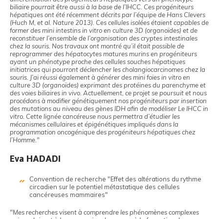
biliaire pourrait être aussi à la base de l’IHCC. Ces progéniteurs
hépatiques ont été récemment décrits par l’équipe de Hans Clevers
(Huch M, et al. Nature 2013). Ces cellules isolées étaient capables de
former des mini intestins in vitro en culture 3D (organoïdes) et de
reconstituer l’ensemble de l’organisation des cryptes intestinales
chez la souris. Nos travaux ont montré qu’il était possible de
reprogrammer des hépatocytes matures murins en progéniteurs
ayant un phénotype proche des cellules souches hépatiques
initiatrices qui pourront déclencher les cholangiocarcinomes chez la
souris. J’ai réussi également à générer des mini foies in vitro en
culture 3D (organoïdes) exprimant des protéines du parenchyme et
des voies biliaires in vivo. Actuellement, ce projet se poursuit et nous
procédons à modifier génétiquement nos progéniteurs par insertion
des mutations au niveau des gènes IDH afin de modéliser Le IHCC in
vitro. Cette lignée cancéreuse nous permettra d’étudier les
mécanismes cellulaires et épigénétiques impliqués dans la
programmation oncogénique des progéniteurs hépatiques chez
l’Homme."
Eva HADADI
Convention de recherche "Effet des altérations du rythme
circadien sur le potentiel métastatique des cellules
cancéreuses mammaires"
"Mes recherches visent à comprendre les phénomènes complexes