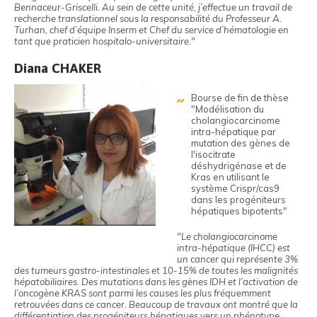
Bennaceur-Griscelli. Au sein de cette unité, j’effectue un travail de
recherche translationnel sous la responsabilité du Professeur A.
Turhan, chef d’équipe Inserm et Chef du service d’hématologie en
tant que praticien hospitalo-universitaire."
Diana CHAKER
Bourse de fin de thèse
"Modélisation du
cholangiocarcinome
intra-hépatique par
mutation des gènes de
l'isocitrate
déshydrigénase et de
Kras en utilisant le
système Crispr/cas9
dans les progéniteurs
hépatiques bipotents"
"Le cholangiocarcinome
intra-hépatique (IHCC) est
un cancer qui représente 3%
des tumeurs gastro-intestinales et 10-15% de toutes les malignités
hépatobiliaires. Des mutations dans les gènes IDH et l’activation de
l’oncogène KRAS sont parmi les causes les plus fréquemment
retrouvées dans ce cancer. Beaucoup de travaux ont montré que la
différentiation des progéniteurs hépatiques vers un phénotype