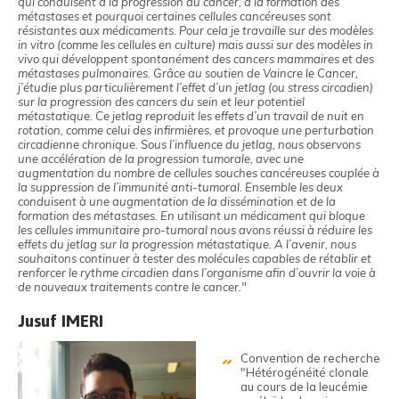
qui conduisent à la progression du cancer, à la formation des
métastases et pourquoi certaines cellules cancéreuses sont
résistantes aux médicaments. Pour cela je travaille sur des modèles
in vitro (comme les cellules en culture) mais aussi sur des modèles in
vivo qui développent spontanément des cancers mammaires et des
métastases pulmonaires. Grâce au soutien de Vaincre le Cancer,
j’étudie plus particulièrement l’effet d’un jetlag (ou stress circadien)
sur la progression des cancers du sein et leur potentiel
métastatique. Ce jetlag reproduit les effets d’un travail de nuit en
rotation, comme celui des infirmières, et provoque une perturbation
circadienne chronique. Sous l’influence du jetlag, nous observons
une accélération de la progression tumorale, avec une
augmentation du nombre de cellules souches cancéreuses couplée à
la suppression de l’immunité anti-tumoral. Ensemble les deux
conduisent à une augmentation de la dissémination et de la
formation des métastases. En utilisant un médicament qui bloque
les cellules immunitaire pro-tumoral nous avons réussi à réduire les
effets du jetlag sur la progression métastatique. A l’avenir, nous
souhaitons continuer à tester des molécules capables de rétablir et
renforcer le rythme circadien dans l’organisme afin d’ouvrir la voie à
de nouveaux traitements contre le cancer."
Jusuf IMERI
Convention de recherche
"Hétérogénéité clonale
au cours de la leucémie